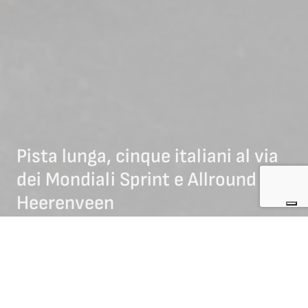
Pista lunga, cinque italiani al via
dei Mondiali Sprint e Allround di
Heerenveen
04/03/2026
NEWS SPEED SKATING
Questa settimana, il
Thialf
di
Heerenveen
(Paesi Bassi) sarà