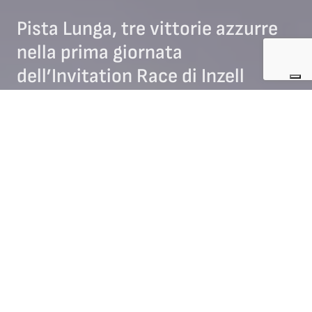
Pista Lunga, tre vittorie azzurre
nella prima giornata
dell’Invitation Race di Inzell
18/10/2025
NEWS SPEED SKATING
A
Inzell
(Germania) è cominciata la tradizionale
International
Invitation Race
, una competizione di
pattinaggio velocità su
pista lunga
aperta agli atleti di tutto il mondo che si tiene
in
contemporanea
ai campionati nazionali tedeschi.
L’appuntamento rappresenta una proficua occasione per
effettuare un
test agonistico
in vista dell’inizio della Coppa
del Mondo. Alle competizioni in corso di svolgimento in
Germania, partecipa anche la
nazionale italiana
.