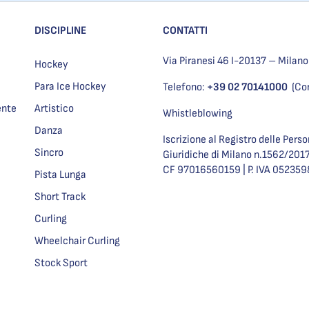
DISCIPLINE
CONTATTI
Via Piranesi 46 I-20137 – Milano
Hockey
Para Ice Hockey
Telefono:
+39 02 70141000
(Co
ente
Artistico
Whistleblowing
Danza
Iscrizione al Registro delle Pers
Sincro
Giuridiche di Milano n.1562/201
CF 97016560159 | P. IVA 05235
Pista Lunga
Short Track
Curling
Wheelchair Curling
Stock Sport