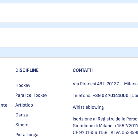
DISCIPLINE
CONTATTI
Via Piranesi 46 I-20137 – Milano
Hockey
Para Ice Hockey
Telefono:
+39 02 70141000
(Co
ente
Artistico
Whistleblowing
Danza
Iscrizione al Registro delle Pers
Sincro
Giuridiche di Milano n.1562/201
CF 97016560159 | P. IVA 05235
Pista Lunga