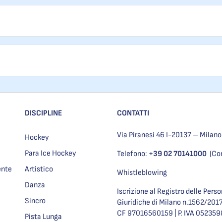
DISCIPLINE
CONTATTI
Via Piranesi 46 I-20137 – Milano
Hockey
Para Ice Hockey
Telefono:
+39 02 70141000
(Co
ente
Artistico
Whistleblowing
Danza
Iscrizione al Registro delle Pers
Sincro
Giuridiche di Milano n.1562/201
CF 97016560159 | P. IVA 05235
Pista Lunga