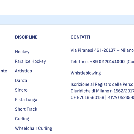
DISCIPLINE
CONTATTI
Via Piranesi 46 I-20137 – Milano
Hockey
Para Ice Hockey
Telefono:
+39 02 70141000
(Co
ente
Artistico
Whistleblowing
Danza
Iscrizione al Registro delle Pers
Sincro
Giuridiche di Milano n.1562/201
CF 97016560159 | P. IVA 05235
Pista Lunga
Short Track
Curling
Wheelchair Curling