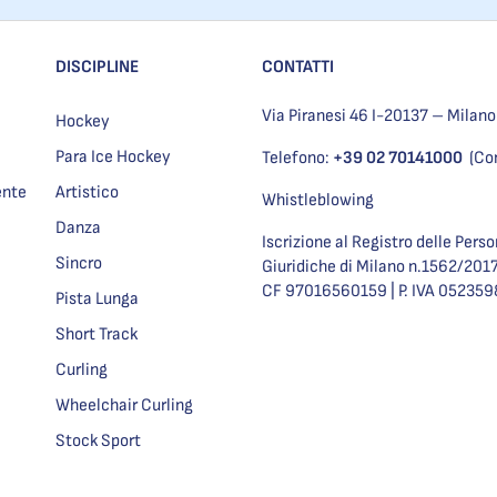
DISCIPLINE
CONTATTI
Via Piranesi 46 I-20137 – Milano
Hockey
Para Ice Hockey
Telefono:
+39 02 70141000
(Co
ente
Artistico
Whistleblowing
Danza
Iscrizione al Registro delle Pers
Sincro
Giuridiche di Milano n.1562/201
CF 97016560159 | P. IVA 05235
Pista Lunga
Short Track
Curling
Wheelchair Curling
Stock Sport