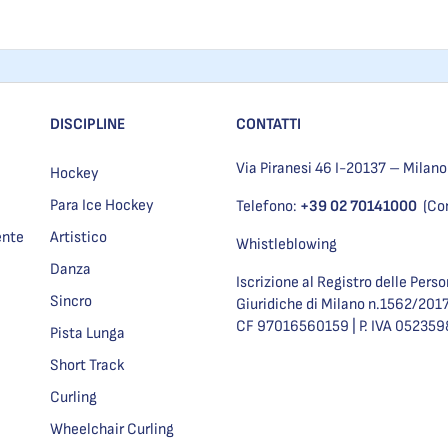
DISCIPLINE
CONTATTI
Via Piranesi 46 I-20137 – Milano
Hockey
Para Ice Hockey
Telefono:
+39 02 70141000
(Co
ente
Artistico
Whistleblowing
Danza
Iscrizione al Registro delle Pers
Sincro
Giuridiche di Milano n.1562/201
CF 97016560159 | P. IVA 05235
Pista Lunga
Short Track
Curling
Wheelchair Curling