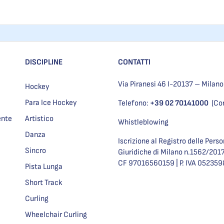
DISCIPLINE
CONTATTI
Via Piranesi 46 I-20137 – Milano
Hockey
Para Ice Hockey
Telefono:
+39 02 70141000
(Co
ente
Artistico
Whistleblowing
Danza
Iscrizione al Registro delle Pers
Sincro
Giuridiche di Milano n.1562/201
CF 97016560159 | P. IVA 05235
Pista Lunga
Short Track
Curling
Wheelchair Curling