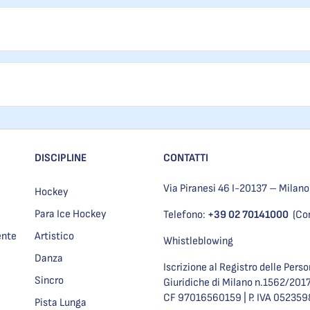
DISCIPLINE
CONTATTI
Via Piranesi 46 I-20137 – Milano
Hockey
Para Ice Hockey
Telefono:
+39 02 70141000
(Co
ente
Artistico
Whistleblowing
Danza
Iscrizione al Registro delle Pers
Sincro
Giuridiche di Milano n.1562/201
CF 97016560159 | P. IVA 05235
Pista Lunga