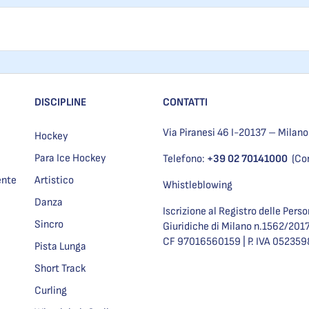
DISCIPLINE
CONTATTI
Via Piranesi 46 I-20137 – Milano
Hockey
Para Ice Hockey
Telefono:
+39 02 70141000
(Co
ente
Artistico
Whistleblowing
Danza
Iscrizione al Registro delle Pers
Sincro
Giuridiche di Milano n.1562/201
CF 97016560159 | P. IVA 05235
Pista Lunga
Short Track
Curling