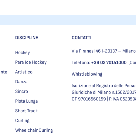
DISCIPLINE
CONTATTI
Via Piranesi 46 I-20137 – Milano
Hockey
Para Ice Hockey
Telefono:
+39 02 70141000
(Co
ente
Artistico
Whistleblowing
Danza
Iscrizione al Registro delle Pers
Sincro
Giuridiche di Milano n.1562/201
CF 97016560159 | P. IVA 05235
Pista Lunga
Short Track
Curling
Wheelchair Curling