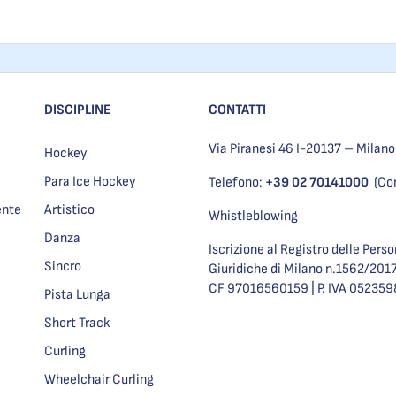
DISCIPLINE
CONTATTI
Via Piranesi 46 I-20137 – Milano
Hockey
Para Ice Hockey
Telefono:
+39 02 70141000
(Co
ente
Artistico
Whistleblowing
Danza
Iscrizione al Registro delle Pers
Sincro
Giuridiche di Milano n.1562/201
CF 97016560159 | P. IVA 05235
Pista Lunga
Short Track
Curling
Wheelchair Curling