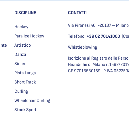
DISCIPLINE
CONTATTI
Via Piranesi 46 I-20137 – Milano
Hockey
Para Ice Hockey
Telefono:
+39 02 70141000
(Co
ente
Artistico
Whistleblowing
Danza
Iscrizione al Registro delle Pers
Sincro
Giuridiche di Milano n.1562/201
CF 97016560159 | P. IVA 05235
Pista Lunga
Short Track
Curling
Wheelchair Curling
Stock Sport