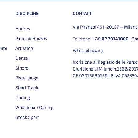
DISCIPLINE
CONTATTI
Via Piranesi 46 I-20137 – Milano
Hockey
Para Ice Hockey
Telefono:
+39 02 70141000
(Co
ente
Artistico
Whistleblowing
Danza
Iscrizione al Registro delle Pers
Sincro
Giuridiche di Milano n.1562/201
CF 97016560159 | P. IVA 05235
Pista Lunga
Short Track
Curling
Wheelchair Curling
Stock Sport