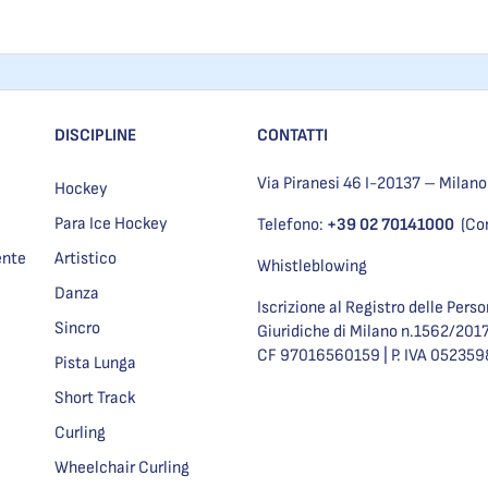
DISCIPLINE
CONTATTI
Via Piranesi 46 I-20137 – Milano
Hockey
Para Ice Hockey
Telefono:
+39 02 70141000
(Co
ente
Artistico
Whistleblowing
Danza
Iscrizione al Registro delle Pers
Sincro
Giuridiche di Milano n.1562/201
CF 97016560159 | P. IVA 05235
Pista Lunga
Short Track
Curling
Wheelchair Curling