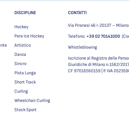
DISCIPLINE
CONTATTI
Via Piranesi 46 I-20137 – Milano
Hockey
Para Ice Hockey
Telefono:
+39 02 70141000
(Co
ente
Artistico
Whistleblowing
Danza
Iscrizione al Registro delle Pers
Sincro
Giuridiche di Milano n.1562/201
CF 97016560159 | P. IVA 05235
Pista Lunga
Short Track
Curling
Wheelchair Curling
Stock Sport