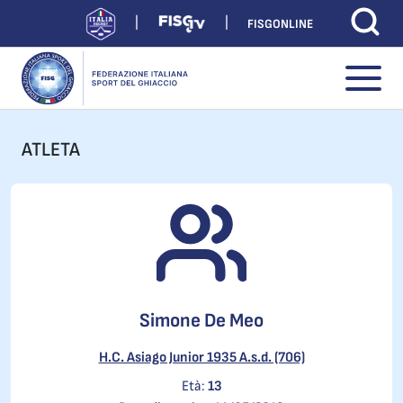
FISGONLINE
ATLETA
Simone De Meo
H.C. Asiago Junior 1935 A.s.d. (706)
Età:
13