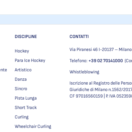
DISCIPLINE
CONTATTI
Via Piranesi 46 I-20137 – Milano
Hockey
Para Ice Hockey
Telefono:
+39 02 70141000
(Co
ente
Artistico
Whistleblowing
Danza
Iscrizione al Registro delle Pers
Sincro
Giuridiche di Milano n.1562/201
CF 97016560159 | P. IVA 05235
Pista Lunga
Short Track
Curling
Wheelchair Curling