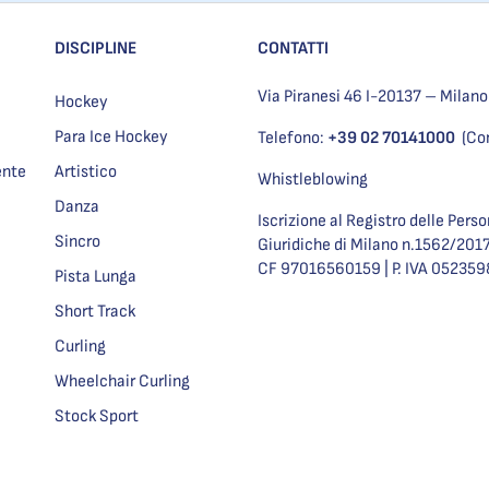
DISCIPLINE
CONTATTI
Via Piranesi 46 I-20137 – Milano
Hockey
Para Ice Hockey
Telefono:
+39 02 70141000
(Co
ente
Artistico
Whistleblowing
Danza
Iscrizione al Registro delle Pers
Sincro
Giuridiche di Milano n.1562/201
CF 97016560159 | P. IVA 05235
Pista Lunga
Short Track
Curling
Wheelchair Curling
Stock Sport