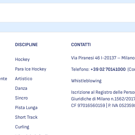
DISCIPLINE
CONTATTI
Via Piranesi 46 I-20137 – Milano
Hockey
Para Ice Hockey
Telefono:
+39 02 70141000
(Co
ente
Artistico
Whistleblowing
Danza
Iscrizione al Registro delle Pers
Sincro
Giuridiche di Milano n.1562/201
CF 97016560159 | P. IVA 05235
Pista Lunga
Short Track
Curling