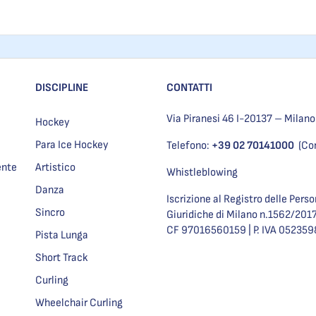
DISCIPLINE
CONTATTI
Via Piranesi 46 I-20137 – Milano
Hockey
Para Ice Hockey
Telefono:
+39 02 70141000
(Co
ente
Artistico
Whistleblowing
Danza
Iscrizione al Registro delle Pers
Sincro
Giuridiche di Milano n.1562/201
CF 97016560159 | P. IVA 05235
Pista Lunga
Short Track
Curling
Wheelchair Curling