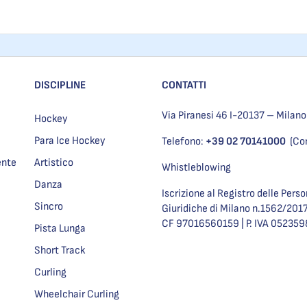
DISCIPLINE
CONTATTI
Via Piranesi 46 I-20137 – Milano
Hockey
Para Ice Hockey
Telefono:
+39 02 70141000
(Co
ente
Artistico
Whistleblowing
Danza
Iscrizione al Registro delle Pers
Sincro
Giuridiche di Milano n.1562/201
CF 97016560159 | P. IVA 05235
Pista Lunga
Short Track
Curling
Wheelchair Curling