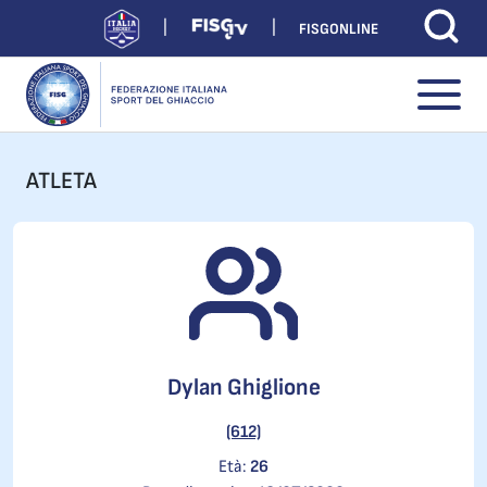
FISGONLINE
ATLETA
Dylan Ghiglione
(612)
Età:
26