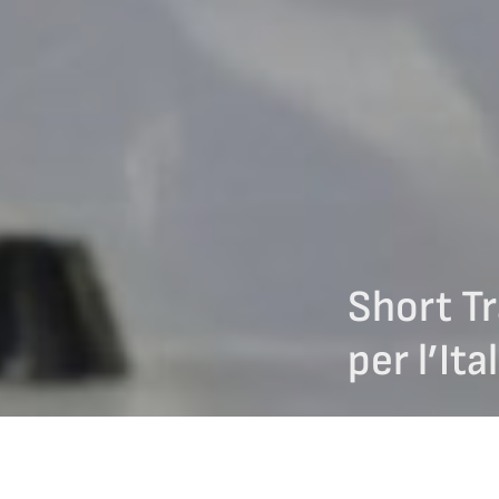
Short T
per l’It
09/11/2024