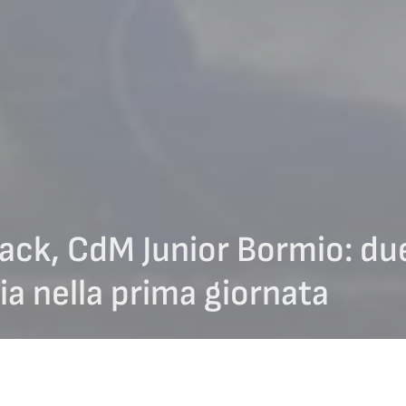
rack, CdM Junior Bormio: du
alia nella prima giornata
N