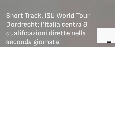
Short Track, ISU World Tour
Dordrecht: l’Italia centra 8
qualificazioni dirette nella
seconda giornata
28/11/2025
NEWS SHORT TRACK
A Dordrecht (Olanda), venerdì 28 novembre si sono
completate le batterie e le qualificazione dell’ultima tappa
dell’
ISU World Tour
.
L’
Italia
partecipa all’appuntamento conclusivo del massimo
circuito internazionale dello
short-track
con
12 atleti
.