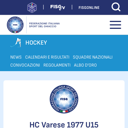
FISGONLINE
HOCKEY
NEWS
CALENDARI E RISULTATI
SQUADRE NAZIONALI
CONVOCAZIONI
REGOLAMENTI
ALBO D'ORO
HC Varese 1977 U15