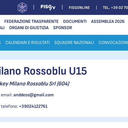
FISGONLINE
TEL. +39 02 7
FEDERAZIONE TRASPARENTE
DOCUMENTI
ASSEMBLEA 2026
ALI
ORGANI DI GIUSTIZIA
SPONSOR
S
CALENDARI E RISULTATI
SQUADRE NAZIONALI
CONVOCAZION
ilano Rossoblu U15
ey Milano Rossoblu Srl (604)
email:
anddezo@gmail.com
telefono:
+39024122761