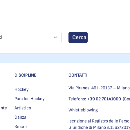
Cerca
ti
DISCIPLINE
CONTATTI
Via Piranesi 46 I-20137 – Milano
Hockey
Para Ice Hockey
Telefono:
+39 02 70141000
(Co
ente
Artistico
Whistleblowing
Danza
Iscrizione al Registro delle Pers
Sincro
Giuridiche di Milano n.1562/201