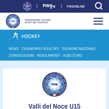
FISGONLINE
HOCKEY
NEWS
CALENDARI E RISULTATI
SQUADRE NAZIONALI
CONVOCAZIONI
REGOLAMENTI
ALBO D'ORO
Valli del Noce U15