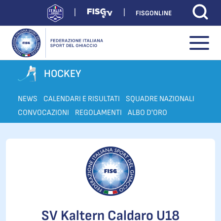
FISGONLINE
HOCKEY
NEWS
CALENDARI E RISULTATI
SQUADRE NAZIONALI
CONVOCAZIONI
REGOLAMENTI
ALBO D'ORO
SV Kaltern Caldaro U18