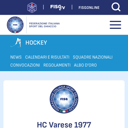
FISGONLINE
HOCKEY
NEWS
CALENDARI E RISULTATI
SQUADRE NAZIONALI
CONVOCAZIONI
REGOLAMENTI
ALBO D'ORO
HC Varese 1977