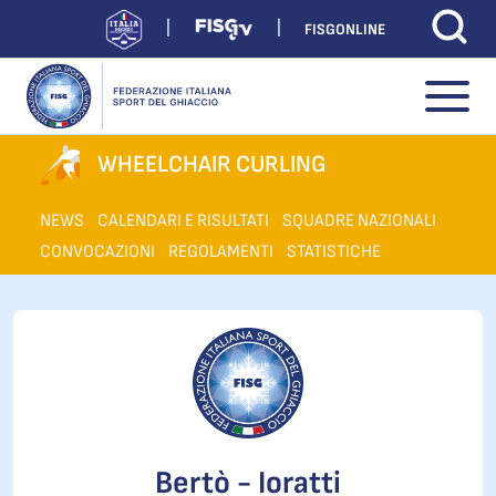
FISGONLINE
WHEELCHAIR CURLING
NEWS
CALENDARI E RISULTATI
SQUADRE NAZIONALI
CONVOCAZIONI
REGOLAMENTI
STATISTICHE
Bertò - Ioratti