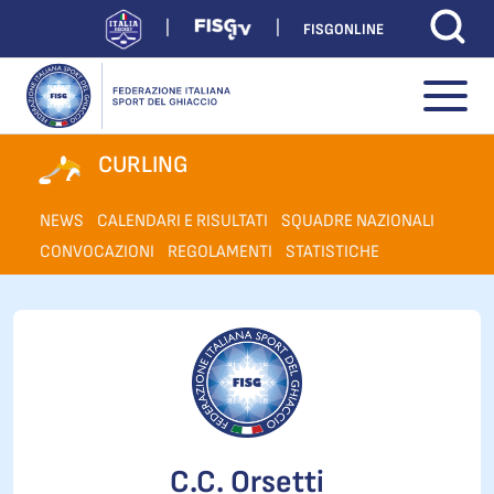
FISGONLINE
CURLING
NEWS
CALENDARI E RISULTATI
SQUADRE NAZIONALI
CONVOCAZIONI
REGOLAMENTI
STATISTICHE
C.C. Orsetti