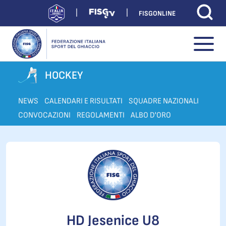
FISGONLINE
HOCKEY
NEWS
CALENDARI E RISULTATI
SQUADRE NAZIONALI
CONVOCAZIONI
REGOLAMENTI
ALBO D'ORO
HD Jesenice U8