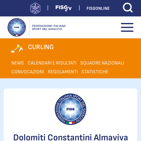
FISGONLINE
CURLING
NEWS
CALENDARI E RISULTATI
SQUADRE NAZIONALI
CONVOCAZIONI
REGOLAMENTI
STATISTICHE
Dolomiti Constantini Almaviva