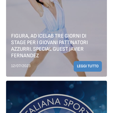
FIGURA, AD ICELAB TRE GIORNI DI
STAGE PER I GIOVANI PATTINATORI
AZZURRI. SPECIAL GUEST JAVIER
FERNANDEZ
12/07/2023
LEGGI TUTTO