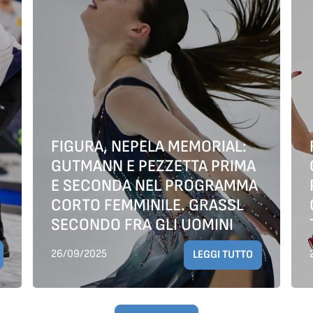
FIGURA, NEPELA MEMORIAL:
GUTMANN E PEZZETTA PRIMA
E SECONDA NEL PROGRAMMA
CORTO FEMMINILE. GRASSL
SECONDO FRA GLI UOMINI
26/09/2025
LEGGI TUTTO