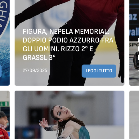
FIGURA, NEPELA MEMORIAL:
DOPPIO PODIO AZZURRO FRA
GLI UOMINI. RIZZO 2° E
GRASSL 3°
27/09/2025
LEGGI TUTTO