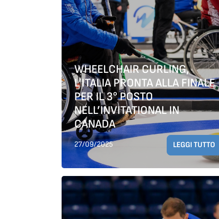
WHEELCHAIR CURLING,
L’ITALIA PRONTA ALLA FINALE
PER IL 3° POSTO
NELL’INVITATIONAL IN
CANADA
27/09/2025
LEGGI TUTTO