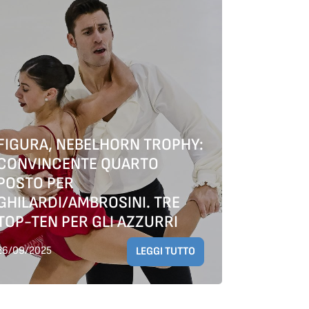
FIGURA, NEBELHORN TROPHY:
CONVINCENTE QUARTO
POSTO PER
GHILARDI/AMBROSINI. TRE
TOP-TEN PER GLI AZZURRI
26/09/2025
LEGGI TUTTO