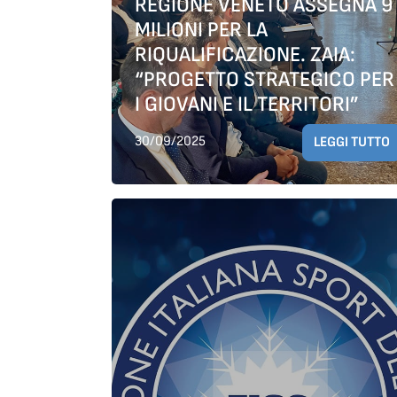
REGIONE VENETO ASSEGNA 9
MILIONI PER LA
RIQUALIFICAZIONE. ZAIA:
“PROGETTO STRATEGICO PER
I GIOVANI E IL TERRITORI”
30/09/2025
LEGGI TUTTO