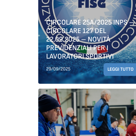
CIRCOLARE 25A/2025 INPS –
CIRCOLARE 127 DEL
22.09.2025 – NOVITÀ
PREVIDENZIALI PER I
LAVORATORI SPORTIVI
29/09/2025
LEGGI TUTTO