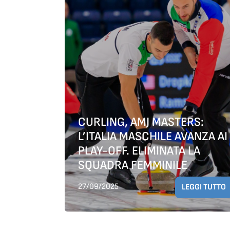
CURLING, AMJ MASTERS:
L’ITALIA MASCHILE AVANZA AI
PLAY-OFF. ELIMINATA LA
SQUADRA FEMMINILE
27/09/2025
LEGGI TUTTO