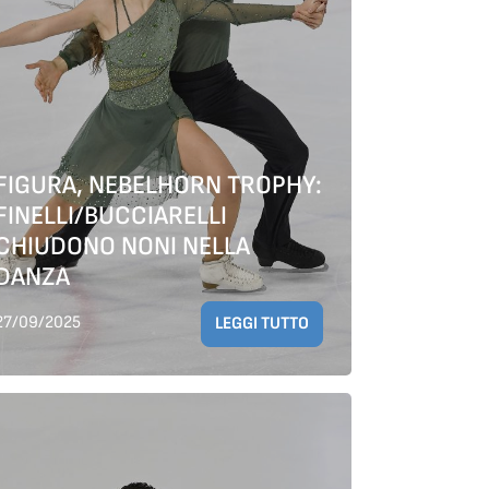
FIGURA, NEBELHORN TROPHY:
FINELLI/BUCCIARELLI
CHIUDONO NONI NELLA
DANZA
27/09/2025
LEGGI TUTTO