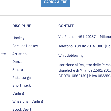
CARICA ALTRE
DISCIPLINE
CONTATTI
Via Piranesi 46 I-20137 – Milano
Hockey
Para Ice Hockey
Telefono:
+39 02 70141000
(Co
ente
Artistico
Whistleblowing
Danza
Iscrizione al Registro delle Pers
Sincro
Giuridiche di Milano n.1562/201
CF 97016560159 | P. IVA 05235
Pista Lunga
Short Track
Curling
Wheelchair Curling
Stock Sport