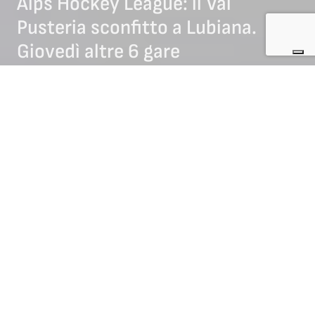
Alps Hockey League: il Val
Pusteria sconfitto a Lubiana.
Giovedì altre 6 gare
28/11/2019
NEWS HOCKEY (ARCHIVIO)
Il big-match della serata si conclude con la vittoria del
Lubiana per 3:2 contro il Val Pusteria. I balcanici hanno
sempre condotto nel risultato ma Brunico in partita fino
all’ultimo secondo. Ora i Draghi Verdi sono a più cinque punti
in classifica proprio sui gialloneri.
Alps Hockey League, risultati di mercoledì:
Mer, 27.11.2019, 7.15 pm: HK SZ Olimpija Ljubljana – HC
Pustertal Wölfe 3:2 (1:0, 1:0, 1:2)
Mer, 27.11.2019, 7.30 pm: EK Die Zeller Eisbären – EC
Bregenzerwald 6:3 (1:1, 2:1, 3:1)