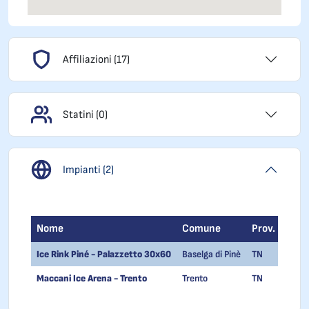
Affiliazioni (17)
Statini (0)
Impianti (2)
Nome
Comune
Prov.
Cap
Ice Rink Piné - Palazzetto 30x60
Baselga di Pinè
TN
3804
Maccani Ice Arena - Trento
Trento
TN
3812