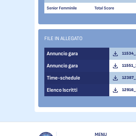
Senior Femminile
Total Score
FILE IN ALLEGATO
Annuncio gara
11534_3
Annuncio gara
11551_3
Time-schedule
12387_3
Elenco Iscritti
12916_3
MENU