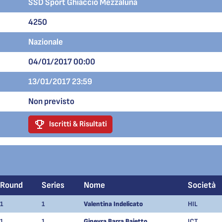
SSD Sport Ghiaccio Mezzaluna
4250
Nazionale
04/01/2017 00:00
13/01/2017 23:59
Non previsto
Iscritti & Risultati
Round
Series
Nome
Società
1
1
Valentina Indelicato
HIL
1
1
Ginevra Barra Bajetto
ICT