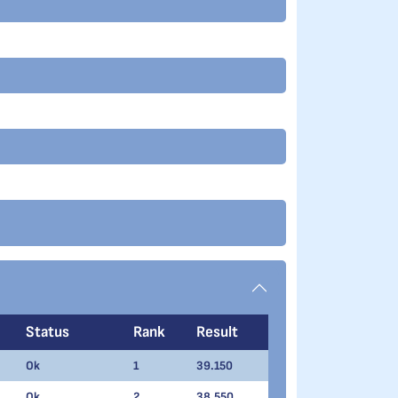
Status
Rank
Result
Ok
1
39.150
Ok
2
38.550