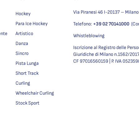
Via Piranesi 46 I-20137 – Milano
Hockey
Para Ice Hockey
Telefono:
+39 02 70141000
(Co
ente
Artistico
Whistleblowing
Danza
Iscrizione al Registro delle Pers
Sincro
Giuridiche di Milano n.1562/201
CF 97016560159 | P. IVA 05235
Pista Lunga
Short Track
Curling
Wheelchair Curling
Stock Sport