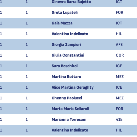
1
1
Ginevra Barra Bajetto
ICT
1
1
Greta Lupatelli
FOR
1
1
Gaia Mazza
ICT
1
1
Valentina Indelicato
HIL
1
1
Giorgia Zampieri
AFE
1
1
Giulia Constantini
COR
1
1
Sara Boschiroli
ICE
1
1
Martina Bottaro
MEZ
1
1
Alice Martina Geraghty
ICE
1
1
Chenny Paolucci
MEZ
1
1
Marta Maria Sellaroli
FOR
1
1
Marianna Torresani
418
1
1
Valentina Indelicato
HIL