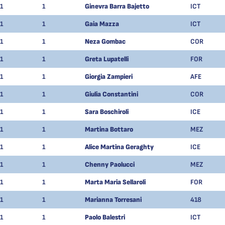
1
1
Ginevra Barra Bajetto
ICT
1
1
Gaia Mazza
ICT
1
1
Neza Gombac
COR
1
1
Greta Lupatelli
FOR
1
1
Giorgia Zampieri
AFE
1
1
Giulia Constantini
COR
1
1
Sara Boschiroli
ICE
1
1
Martina Bottaro
MEZ
1
1
Alice Martina Geraghty
ICE
1
1
Chenny Paolucci
MEZ
1
1
Marta Maria Sellaroli
FOR
1
1
Marianna Torresani
418
1
1
Paolo Balestri
ICT