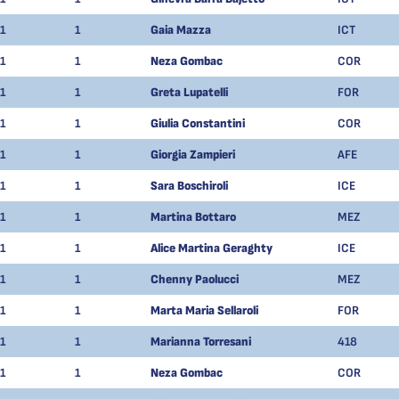
1
1
Gaia Mazza
ICT
1
1
Neza Gombac
COR
1
1
Greta Lupatelli
FOR
1
1
Giulia Constantini
COR
1
1
Giorgia Zampieri
AFE
1
1
Sara Boschiroli
ICE
1
1
Martina Bottaro
MEZ
1
1
Alice Martina Geraghty
ICE
1
1
Chenny Paolucci
MEZ
1
1
Marta Maria Sellaroli
FOR
1
1
Marianna Torresani
418
1
1
Neza Gombac
COR