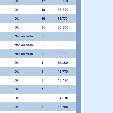
Ok
17
90.510
Ok
18
86.870
Ok
19
82.770
Ok
20
80.500
Non arrivato
0
0.000
Non arrivato
0
0.000
Non arrivato
0
0.000
Ok
1
59.180
Ok
2
48.770
Ok
3
46.470
Ok
4
36.830
Ok
5
34.610
Ok
6
33.790