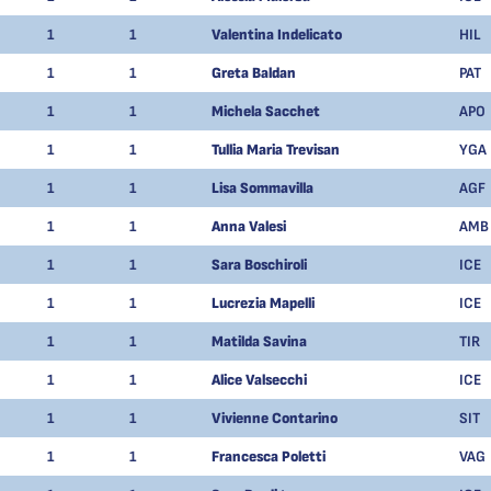
1
1
Valentina Indelicato
HIL
1
1
Greta Baldan
PAT
1
1
Michela Sacchet
APO
1
1
Tullia Maria Trevisan
YGA
1
1
Lisa Sommavilla
AGF
1
1
Anna Valesi
AMB
1
1
Sara Boschiroli
ICE
1
1
Lucrezia Mapelli
ICE
1
1
Matilda Savina
TIR
1
1
Alice Valsecchi
ICE
1
1
Vivienne Contarino
SIT
1
1
Francesca Poletti
VAG