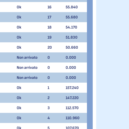
Ok
16
55.840
Ok
17
55.680
Ok
18
54.170
Ok
19
51.830
Ok
20
50.660
Non arrivato
0
0.000
Non arrivato
0
0.000
Non arrivato
0
0.000
Ok
1
157.240
Ok
2
147.220
Ok
3
112.570
Ok
4
110.960
Ok
5
107.670