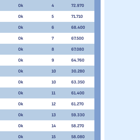
Ok
4
72.970
Ok
5
71.710
Ok
6
68.400
Ok
7
67.500
Ok
8
67.080
Ok
9
64.760
Ok
10
30.280
Ok
10
63.350
Ok
11
61.400
Ok
12
61.270
Ok
13
59.330
Ok
14
58.270
Ok
15
58.080