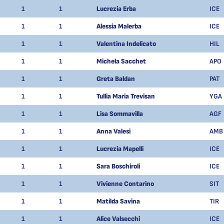
1
1
Lucrezia Erba
ICE
1
1
Alessia Malerba
ICE
1
1
Valentina Indelicato
HIL
1
1
Michela Sacchet
APO
1
1
Greta Baldan
PAT
1
1
Tullia Maria Trevisan
YGA
1
1
Lisa Sommavilla
AGF
1
1
Anna Valesi
AMB
1
1
Lucrezia Mapelli
ICE
1
1
Sara Boschiroli
ICE
1
1
Vivienne Contarino
SIT
1
1
Matilda Savina
TIR
1
1
Alice Valsecchi
ICE