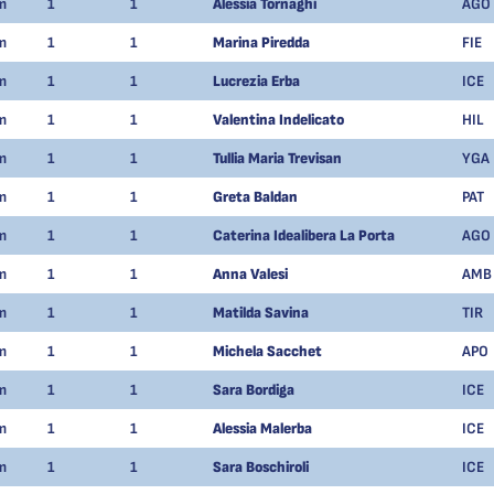
m
1
1
Alessia Tornaghi
AGO
m
1
1
Marina Piredda
FIE
m
1
1
Lucrezia Erba
ICE
m
1
1
Valentina Indelicato
HIL
m
1
1
Tullia Maria Trevisan
YGA
m
1
1
Greta Baldan
PAT
m
1
1
Caterina Idealibera La Porta
AGO
m
1
1
Anna Valesi
AMB
m
1
1
Matilda Savina
TIR
m
1
1
Michela Sacchet
APO
m
1
1
Sara Bordiga
ICE
m
1
1
Alessia Malerba
ICE
m
1
1
Sara Boschiroli
ICE