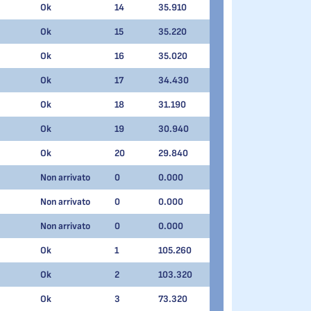
Ok
14
35.910
Ok
15
35.220
Ok
16
35.020
Ok
17
34.430
Ok
18
31.190
Ok
19
30.940
Ok
20
29.840
Non arrivato
0
0.000
Non arrivato
0
0.000
Non arrivato
0
0.000
Ok
1
105.260
Ok
2
103.320
Ok
3
73.320