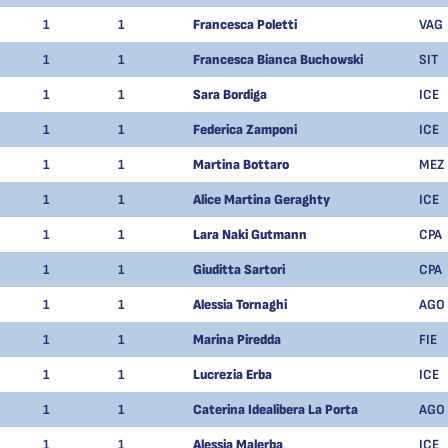
1
1
Francesca Poletti
VAG
1
1
Francesca Bianca Buchowski
SIT
1
1
Sara Bordiga
ICE
1
1
Federica Zamponi
ICE
1
1
Martina Bottaro
MEZ
1
1
Alice Martina Geraghty
ICE
1
1
Lara Naki Gutmann
CPA
1
1
Giuditta Sartori
CPA
1
1
Alessia Tornaghi
AGO
1
1
Marina Piredda
FIE
1
1
Lucrezia Erba
ICE
1
1
Caterina Idealibera La Porta
AGO
1
1
Alessia Malerba
ICE