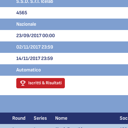
S.S.D. S.r.l. Icelab
4565
Nazionale
23/09/2017 00:00
02/11/2017 23:59
14/11/2017 23:59
Automatico
Iscritti & Risultati
Round
Series
Nome
Soc