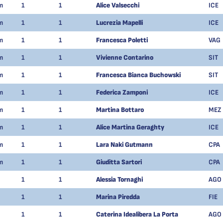
m
1
1
Alice Valsecchi
ICE
m
1
1
Lucrezia Mapelli
ICE
m
1
1
Francesca Poletti
VAG
m
1
1
Vivienne Contarino
SIT
m
1
1
Francesca Bianca Buchowski
SIT
m
1
1
Federica Zamponi
ICE
m
1
1
Martina Bottaro
MEZ
m
1
1
Alice Martina Geraghty
ICE
m
1
1
Lara Naki Gutmann
CPA
m
1
1
Giuditta Sartori
CPA
1
1
Alessia Tornaghi
AGO
1
1
Marina Piredda
FIE
1
1
Caterina Idealibera La Porta
AGO