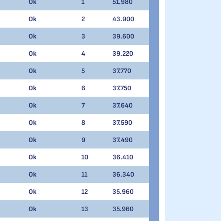
Ok
1
51.980
Ok
2
43.900
Ok
3
39.600
Ok
4
39.220
Ok
5
37.770
Ok
6
37.750
Ok
7
37.640
Ok
8
37.590
Ok
9
37.490
Ok
10
36.410
Ok
11
36.340
Ok
12
35.960
Ok
13
35.960