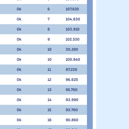
Ok
6
107.620
Ok
7
104.830
Ok
8
103.910
Ok
9
102.530
Ok
10
30.280
Ok
10
100.940
Ok
11
97.230
Ok
12
96.620
Ok
13
95.760
Ok
14
93.990
Ok
15
93.760
Ok
16
90.860