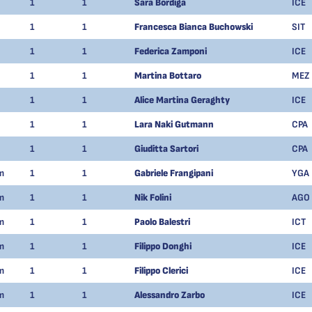
1
1
Sara Bordiga
ICE
1
1
Francesca Bianca Buchowski
SIT
1
1
Federica Zamponi
ICE
1
1
Martina Bottaro
MEZ
1
1
Alice Martina Geraghty
ICE
1
1
Lara Naki Gutmann
CPA
1
1
Giuditta Sartori
CPA
m
1
1
Gabriele Frangipani
YGA
m
1
1
Nik Folini
AGO
m
1
1
Paolo Balestri
ICT
m
1
1
Filippo Donghi
ICE
m
1
1
Filippo Clerici
ICE
m
1
1
Alessandro Zarbo
ICE