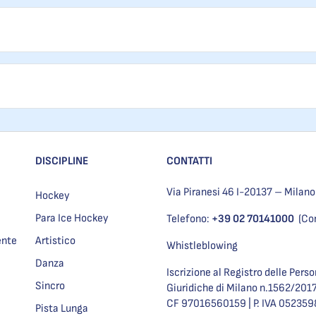
DISCIPLINE
CONTATTI
Via Piranesi 46 I-20137 – Milano
Hockey
Para Ice Hockey
Telefono:
+39 02 70141000
(Co
ente
Artistico
Whistleblowing
Danza
Iscrizione al Registro delle Pers
Sincro
Giuridiche di Milano n.1562/201
CF 97016560159 | P. IVA 05235
Pista Lunga