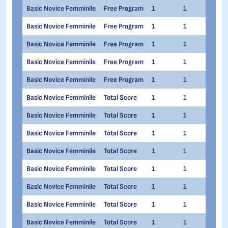
Basic Novice Femminile
Free Program
1
1
Joh
Basic Novice Femminile
Free Program
1
1
Gaia
Basic Novice Femminile
Free Program
1
1
Marg
Basic Novice Femminile
Free Program
1
1
Anna
Basic Novice Femminile
Free Program
1
1
Sofi
Basic Novice Femminile
Total Score
1
1
Mart
Basic Novice Femminile
Total Score
1
1
Gre
Basic Novice Femminile
Total Score
1
1
Ilar
Basic Novice Femminile
Total Score
1
1
Gre
Basic Novice Femminile
Total Score
1
1
Cate
Basic Novice Femminile
Total Score
1
1
Ange
Basic Novice Femminile
Total Score
1
1
Mar
Basic Novice Femminile
Total Score
1
1
Eva