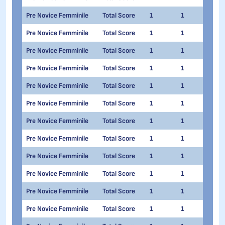
Pre Novice Femminile
Total Score
1
1
Siri
Pre Novice Femminile
Total Score
1
1
Cami
Pre Novice Femminile
Total Score
1
1
Lar
Pre Novice Femminile
Total Score
1
1
Sofi
Pre Novice Femminile
Total Score
1
1
Mar
Pre Novice Femminile
Total Score
1
1
Lind
Pre Novice Femminile
Total Score
1
1
Mari
Pre Novice Femminile
Total Score
1
1
Ann
Pre Novice Femminile
Total Score
1
1
Vale
Pre Novice Femminile
Total Score
1
1
Fran
Pre Novice Femminile
Total Score
1
1
Gaia
Pre Novice Femminile
Total Score
1
1
Neel