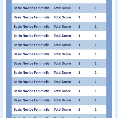
Basic Novice Femminile
Total Score
1
1
Ang
Basic Novice Femminile
Total Score
1
1
Auro
Basic Novice Femminile
Total Score
1
1
Lisa
Basic Novice Femminile
Total Score
1
1
Mar
Basic Novice Femminile
Total Score
1
1
Alic
Basic Novice Femminile
Total Score
1
1
Ann
Basic Novice Femminile
Total Score
1
1
Leon
Basic Novice Femminile
Total Score
1
1
Ange
Basic Novice Femminile
Total Score
1
1
Mari
Basic Novice Femminile
Total Score
1
1
Anna
Basic Novice Femminile
Total Score
1
1
Mari
Basic Novice Femminile
Total Score
1
1
Mich