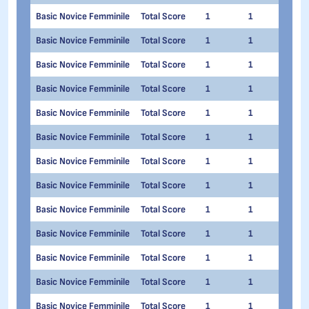
Basic Novice Femminile
Total Score
1
1
Math
Basic Novice Femminile
Total Score
1
1
Emm
Basic Novice Femminile
Total Score
1
1
Elis
Basic Novice Femminile
Total Score
1
1
Ales
Basic Novice Femminile
Total Score
1
1
Elis
Basic Novice Femminile
Total Score
1
1
Sar
Basic Novice Femminile
Total Score
1
1
Silv
Basic Novice Femminile
Total Score
1
1
Emm
Basic Novice Femminile
Total Score
1
1
Vitt
Basic Novice Femminile
Total Score
1
1
Soph
Basic Novice Femminile
Total Score
1
1
Emma
Basic Novice Femminile
Total Score
1
1
Len
Basic Novice Femminile
Total Score
1
1
Joh