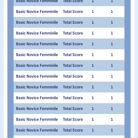
Basic Novice Femminile
Total Score
1
1
Ange
Basic Novice Femminile
Total Score
1
1
Emm
Basic Novice Femminile
Total Score
1
1
Fede
Basic Novice Femminile
Total Score
1
1
Ilar
Basic Novice Femminile
Total Score
1
1
Mar
Basic Novice Femminile
Total Score
1
1
Sara
Basic Novice Femminile
Total Score
1
1
Sara
Basic Novice Femminile
Total Score
1
1
Mari
Basic Novice Femminile
Total Score
1
1
Dian
Basic Novice Femminile
Total Score
1
1
Bian
Basic Novice Femminile
Total Score
1
1
Rac
Basic Novice Femminile
Total Score
1
1
Silv
Basic Novice Femminile
Total Score
1
1
Caro