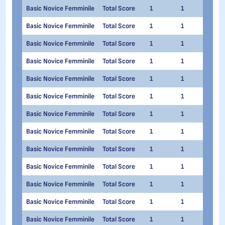
Basic Novice Femminile
Total Score
1
1
Mar
Basic Novice Femminile
Total Score
1
1
Giul
Basic Novice Femminile
Total Score
1
1
Sel
Basic Novice Femminile
Total Score
1
1
Leti
Basic Novice Femminile
Total Score
1
1
Vale
Basic Novice Femminile
Total Score
1
1
Mel
Basic Novice Femminile
Total Score
1
1
Sofi
Basic Novice Femminile
Total Score
1
1
Sofi
Basic Novice Femminile
Total Score
1
1
Fede
Basic Novice Femminile
Total Score
1
1
Nico
Basic Novice Femminile
Total Score
1
1
Auro
Basic Novice Femminile
Total Score
1
1
Sab
Basic Novice Femminile
Total Score
1
1
Ann