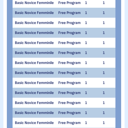
Basic Novice Femminile
Free Program
1
1
Eva
Basic Novice Femminile
Free Program
1
1
Fran
Basic Novice Femminile
Free Program
1
1
Virg
Basic Novice Femminile
Free Program
1
1
Sofi
Basic Novice Femminile
Free Program
1
1
Dile
Basic Novice Femminile
Free Program
1
1
Giul
Basic Novice Femminile
Free Program
1
1
Marg
Basic Novice Femminile
Free Program
1
1
Gret
Basic Novice Femminile
Free Program
1
1
Gior
Basic Novice Femminile
Free Program
1
1
Fara
Basic Novice Femminile
Free Program
1
1
Mir
Basic Novice Femminile
Free Program
1
1
Alice
Basic Novice Femminile
Free Program
1
1
Viola