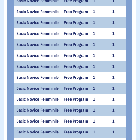
Basic Novice Femminile
Free Program
1
1
Sofi
Basic Novice Femminile
Free Program
1
1
Mar
Basic Novice Femminile
Free Program
1
1
Giul
Basic Novice Femminile
Free Program
1
1
Sel
Basic Novice Femminile
Free Program
1
1
Leti
Basic Novice Femminile
Free Program
1
1
Vale
Basic Novice Femminile
Free Program
1
1
Mel
Basic Novice Femminile
Free Program
1
1
Sofi
Basic Novice Femminile
Free Program
1
1
Sofi
Basic Novice Femminile
Free Program
1
1
Fede
Basic Novice Femminile
Free Program
1
1
Nico
Basic Novice Femminile
Free Program
1
1
Auro
Basic Novice Femminile
Free Program
1
1
Sab