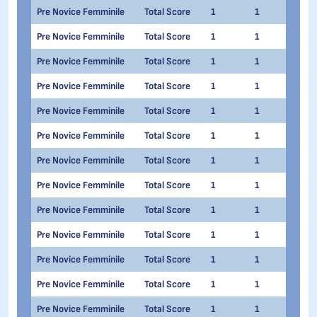
Pre Novice Femminile
Total Score
1
1
Sop
Pre Novice Femminile
Total Score
1
1
Dali
Pre Novice Femminile
Total Score
1
1
Chia
Pre Novice Femminile
Total Score
1
1
Lia 
Pre Novice Femminile
Total Score
1
1
Elen
Pre Novice Femminile
Total Score
1
1
Mari
Pre Novice Femminile
Total Score
1
1
Gine
Pre Novice Femminile
Total Score
1
1
Ari
Pre Novice Femminile
Total Score
1
1
Elen
Pre Novice Femminile
Total Score
1
1
Anna
Pre Novice Femminile
Total Score
1
1
Mati
Pre Novice Femminile
Total Score
1
1
Kris
Pre Novice Femminile
Total Score
1
1
Gre