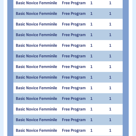
Basic Novice Femminile
Free Program
1
1
Ann
Basic Novice Femminile
Free Program
1
1
Math
Basic Novice Femminile
Free Program
1
1
Emm
Basic Novice Femminile
Free Program
1
1
Elis
Basic Novice Femminile
Free Program
1
1
Ales
Basic Novice Femminile
Free Program
1
1
Elis
Basic Novice Femminile
Free Program
1
1
Sar
Basic Novice Femminile
Free Program
1
1
Silv
Basic Novice Femminile
Free Program
1
1
Emm
Basic Novice Femminile
Free Program
1
1
Vitt
Basic Novice Femminile
Free Program
1
1
Soph
Basic Novice Femminile
Free Program
1
1
Emma
Basic Novice Femminile
Free Program
1
1
Len