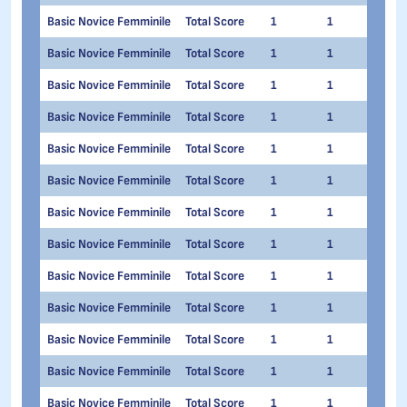
Basic Novice Femminile
Total Score
1
1
Fran
Basic Novice Femminile
Total Score
1
1
Virg
Basic Novice Femminile
Total Score
1
1
Sofi
Basic Novice Femminile
Total Score
1
1
Dile
Basic Novice Femminile
Total Score
1
1
Giul
Basic Novice Femminile
Total Score
1
1
Marg
Basic Novice Femminile
Total Score
1
1
Gret
Basic Novice Femminile
Total Score
1
1
Gior
Basic Novice Femminile
Total Score
1
1
Fara
Basic Novice Femminile
Total Score
1
1
Mir
Basic Novice Femminile
Total Score
1
1
Alice
Basic Novice Femminile
Total Score
1
1
Viola
Basic Novice Femminile
Total Score
1
1
Silv