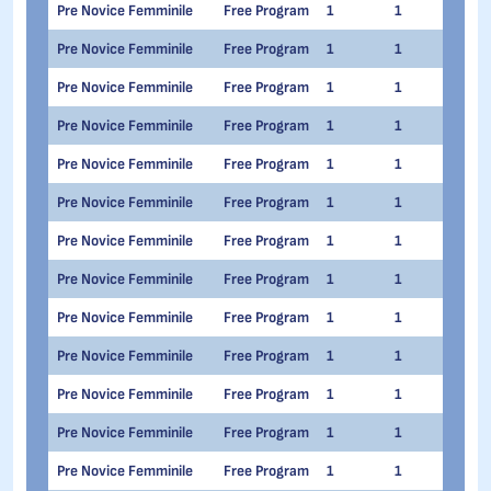
Pre Novice Femminile
Free Program
1
1
Gine
Pre Novice Femminile
Free Program
1
1
Tati
Pre Novice Femminile
Free Program
1
1
Laur
Pre Novice Femminile
Free Program
1
1
Gret
Pre Novice Femminile
Free Program
1
1
Mar
Pre Novice Femminile
Free Program
1
1
Soph
Pre Novice Femminile
Free Program
1
1
Gior
Pre Novice Femminile
Free Program
1
1
Elet
Pre Novice Femminile
Free Program
1
1
Mish
Pre Novice Femminile
Free Program
1
1
Sofi
Pre Novice Femminile
Free Program
1
1
Sofi
Pre Novice Femminile
Free Program
1
1
Laur
Pre Novice Femminile
Free Program
1
1
Luis