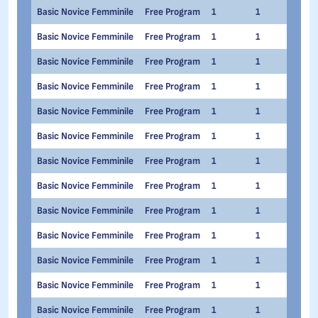
Basic Novice Femminile
Free Program
1
1
Silv
Basic Novice Femminile
Free Program
1
1
Ang
Basic Novice Femminile
Free Program
1
1
Auro
Basic Novice Femminile
Free Program
1
1
Lisa
Basic Novice Femminile
Free Program
1
1
Mar
Basic Novice Femminile
Free Program
1
1
Alic
Basic Novice Femminile
Free Program
1
1
Ann
Basic Novice Femminile
Free Program
1
1
Leon
Basic Novice Femminile
Free Program
1
1
Ange
Basic Novice Femminile
Free Program
1
1
Mari
Basic Novice Femminile
Free Program
1
1
Anna
Basic Novice Femminile
Free Program
1
1
Mari
Basic Novice Femminile
Free Program
1
1
Mich