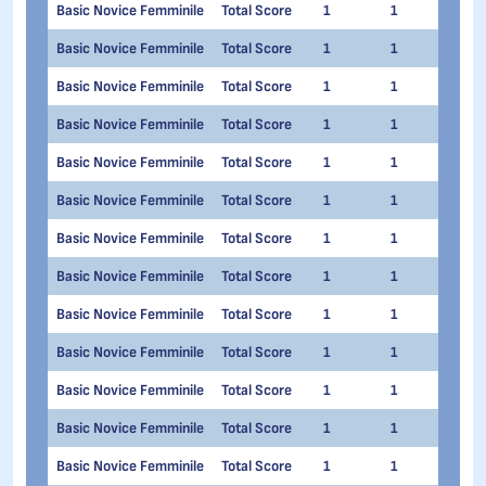
Basic Novice Femminile
Total Score
1
1
Mari
Basic Novice Femminile
Total Score
1
1
Miri
Basic Novice Femminile
Total Score
1
1
Gior
Basic Novice Femminile
Total Score
1
1
Stef
Basic Novice Femminile
Total Score
1
1
Andr
Basic Novice Femminile
Total Score
1
1
Lisa
Basic Novice Femminile
Total Score
1
1
Eleo
Basic Novice Femminile
Total Score
1
1
Livi
Basic Novice Femminile
Total Score
1
1
Vale
Basic Novice Femminile
Total Score
1
1
Ylen
Basic Novice Femminile
Total Score
1
1
Mart
Basic Novice Femminile
Total Score
1
1
Gaia
Basic Novice Femminile
Total Score
1
1
Sofi