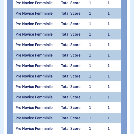
Pre Novice Femminile
Total Score
1
1
Mish
Pre Novice Femminile
Total Score
1
1
Sofi
Pre Novice Femminile
Total Score
1
1
Sofi
Pre Novice Femminile
Total Score
1
1
Laur
Pre Novice Femminile
Total Score
1
1
Luis
Pre Novice Femminile
Total Score
1
1
Alis
Pre Novice Femminile
Total Score
1
1
Lind
Pre Novice Femminile
Total Score
1
1
Noe
Pre Novice Femminile
Total Score
1
1
Lara
Pre Novice Femminile
Total Score
1
1
Luci
Pre Novice Femminile
Total Score
1
1
Sar
Pre Novice Femminile
Total Score
1
1
Anna
Pre Novice Femminile
Total Score
1
1
Emel