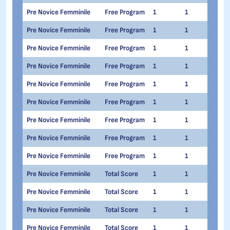
Pre Novice Femminile
Free Program
1
1
Mari
Pre Novice Femminile
Free Program
1
1
Gine
Pre Novice Femminile
Free Program
1
1
Ari
Pre Novice Femminile
Free Program
1
1
Elen
Pre Novice Femminile
Free Program
1
1
Anna
Pre Novice Femminile
Free Program
1
1
Mati
Pre Novice Femminile
Free Program
1
1
Kris
Pre Novice Femminile
Free Program
1
1
Gre
Pre Novice Femminile
Free Program
1
1
Gin
Pre Novice Femminile
Total Score
1
1
Cris
Pre Novice Femminile
Total Score
1
1
Sofi
Pre Novice Femminile
Total Score
1
1
Dari
Pre Novice Femminile
Total Score
1
1
Eliz