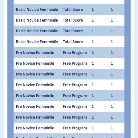
Basic Novice Femminile
Total Score
1
1
Gaia
Basic Novice Femminile
Total Score
1
1
Marg
Basic Novice Femminile
Total Score
1
1
Anna
Basic Novice Femminile
Total Score
1
1
Sofi
Pre Novice Femminile
Free Program
1
1
Cris
Pre Novice Femminile
Free Program
1
1
Sofi
Pre Novice Femminile
Free Program
1
1
Dari
Pre Novice Femminile
Free Program
1
1
Eliz
Pre Novice Femminile
Free Program
1
1
Siri
Pre Novice Femminile
Free Program
1
1
Cami
Pre Novice Femminile
Free Program
1
1
Lar
Pre Novice Femminile
Free Program
1
1
Sofi