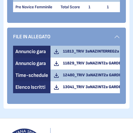
Pre Novice Femminile
Total Score
1
1
Gin
FILE IN ALLEGATO
Annuncio gara
11813_TRIV 3aNAZINTERREG2a SELVAGA
Annuncio gara
11829_TRIV 3aNAZINT2a GARDENA - A
Time-schedule
12480_TRIV 3aNAZINT2a GARDENA - OR
Elenco Iscritti
13041_TRIV 3aNAZINT2a GARDENA - ELE