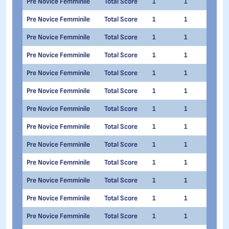
Pre Novice Femminile
Total Score
1
1
Gret
Pre Novice Femminile
Total Score
1
1
Ilar
Pre Novice Femminile
Total Score
1
1
Gior
Pre Novice Femminile
Total Score
1
1
Mart
Pre Novice Femminile
Total Score
1
1
Fede
Pre Novice Femminile
Total Score
1
1
Gine
Pre Novice Femminile
Total Score
1
1
Tati
Pre Novice Femminile
Total Score
1
1
Laur
Pre Novice Femminile
Total Score
1
1
Gret
Pre Novice Femminile
Total Score
1
1
Mar
Pre Novice Femminile
Total Score
1
1
Soph
Pre Novice Femminile
Total Score
1
1
Gior
Pre Novice Femminile
Total Score
1
1
Elet