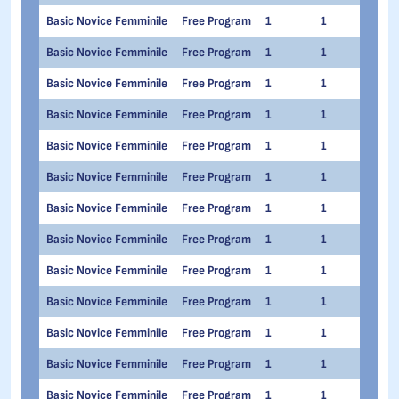
Basic Novice Femminile
Free Program
1
1
Ange
Basic Novice Femminile
Free Program
1
1
Emm
Basic Novice Femminile
Free Program
1
1
Fede
Basic Novice Femminile
Free Program
1
1
Ilar
Basic Novice Femminile
Free Program
1
1
Mar
Basic Novice Femminile
Free Program
1
1
Sara
Basic Novice Femminile
Free Program
1
1
Sara
Basic Novice Femminile
Free Program
1
1
Mari
Basic Novice Femminile
Free Program
1
1
Dian
Basic Novice Femminile
Free Program
1
1
Bian
Basic Novice Femminile
Free Program
1
1
Rac
Basic Novice Femminile
Free Program
1
1
Silv
Basic Novice Femminile
Free Program
1
1
Caro