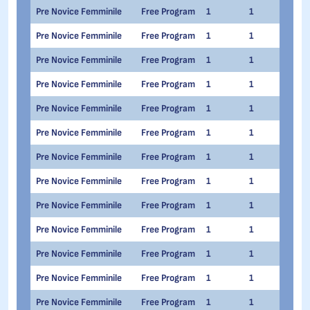
Pre Novice Femminile
Free Program
1
1
Alis
Pre Novice Femminile
Free Program
1
1
Lind
Pre Novice Femminile
Free Program
1
1
Noe
Pre Novice Femminile
Free Program
1
1
Lara
Pre Novice Femminile
Free Program
1
1
Luci
Pre Novice Femminile
Free Program
1
1
Sar
Pre Novice Femminile
Free Program
1
1
Anna
Pre Novice Femminile
Free Program
1
1
Emel
Pre Novice Femminile
Free Program
1
1
Sop
Pre Novice Femminile
Free Program
1
1
Dali
Pre Novice Femminile
Free Program
1
1
Chia
Pre Novice Femminile
Free Program
1
1
Lia 
Pre Novice Femminile
Free Program
1
1
Elen