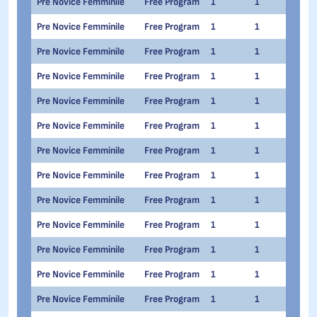
Pre Novice Femminile
Free Program
1
1
Mar
Pre Novice Femminile
Free Program
1
1
Lind
Pre Novice Femminile
Free Program
1
1
Mari
Pre Novice Femminile
Free Program
1
1
Ann
Pre Novice Femminile
Free Program
1
1
Vale
Pre Novice Femminile
Free Program
1
1
Fran
Pre Novice Femminile
Free Program
1
1
Gaia
Pre Novice Femminile
Free Program
1
1
Neel
Pre Novice Femminile
Free Program
1
1
Gret
Pre Novice Femminile
Free Program
1
1
Ilar
Pre Novice Femminile
Free Program
1
1
Gior
Pre Novice Femminile
Free Program
1
1
Mart
Pre Novice Femminile
Free Program
1
1
Fede