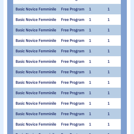
Basic Novice Femminile
Free Program
1
1
Mari
Basic Novice Femminile
Free Program
1
1
Miri
Basic Novice Femminile
Free Program
1
1
Gior
Basic Novice Femminile
Free Program
1
1
Stef
Basic Novice Femminile
Free Program
1
1
Andr
Basic Novice Femminile
Free Program
1
1
Lisa
Basic Novice Femminile
Free Program
1
1
Eleo
Basic Novice Femminile
Free Program
1
1
Livi
Basic Novice Femminile
Free Program
1
1
Vale
Basic Novice Femminile
Free Program
1
1
Ylen
Basic Novice Femminile
Free Program
1
1
Mart
Basic Novice Femminile
Free Program
1
1
Gaia