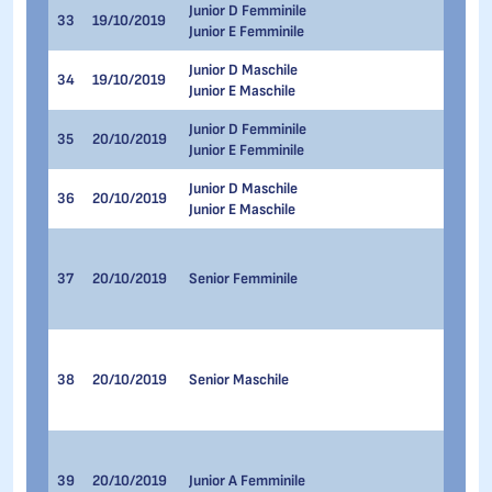
Junior D Femminile
33
19/10/2019
500 Me
Junior E Femminile
Junior D Maschile
34
19/10/2019
500 Me
Junior E Maschile
Junior D Femminile
35
20/10/2019
1.000 
Junior E Femminile
Junior D Maschile
36
20/10/2019
1.000 
Junior E Maschile
1.500 
500 Me
37
20/10/2019
Senior Femminile
1.000 
3.000 
1.500 
500 Me
38
20/10/2019
Senior Maschile
1.000 
3.000 
1.500 
500 Me
39
20/10/2019
Junior A Femminile
1.000 