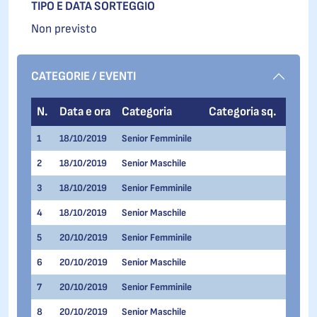
TIPO E DATA SORTEGGIO
Non previsto
CATEGORIE / EVENTI
N.
Data e ora
Categoria
Categoria sq.
Even
1
18/10/2019
Senior Femminile
1.500 
2
18/10/2019
Senior Maschile
1.500 
3
18/10/2019
Senior Femminile
500 Me
4
18/10/2019
Senior Maschile
500 Me
5
20/10/2019
Senior Femminile
1.000 
6
20/10/2019
Senior Maschile
1.000 
7
20/10/2019
Senior Femminile
3.000 
8
20/10/2019
Senior Maschile
3.000 