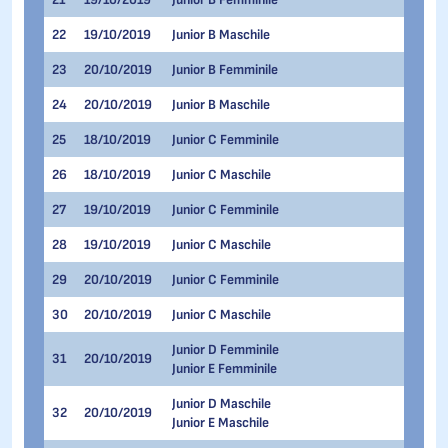
22
19/10/2019
Junior B Maschile
1.000 
23
20/10/2019
Junior B Femminile
1.500 
24
20/10/2019
Junior B Maschile
1.500 
25
18/10/2019
Junior C Femminile
1.000 
26
18/10/2019
Junior C Maschile
1.000 
27
19/10/2019
Junior C Femminile
500 Me
28
19/10/2019
Junior C Maschile
500 Me
29
20/10/2019
Junior C Femminile
1.500 
30
20/10/2019
Junior C Maschile
1.500 
Junior D Femminile
31
20/10/2019
777 Me
Junior E Femminile
Junior D Maschile
32
20/10/2019
777 Me
Junior E Maschile