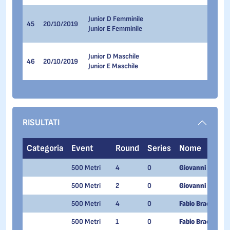
777 Me
Junior D Femminile
45
20/10/2019
500 Me
Junior E Femminile
1.000 
777 Me
Junior D Maschile
46
20/10/2019
500 Me
Junior E Maschile
1.000 
RISULTATI
Categoria
Event
Round
Series
Nome
500 Metri
4
0
Giovanni Antonio
500 Metri
2
0
Giovanni Antonio
500 Metri
4
0
Fabio Bracchi
500 Metri
1
0
Fabio Bracchi