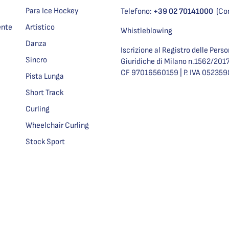
Para Ice Hockey
Telefono:
+39 02 70141000
(Co
ente
Artistico
Whistleblowing
Danza
Iscrizione al Registro delle Pers
Sincro
Giuridiche di Milano n.1562/201
CF 97016560159 | P. IVA 05235
Pista Lunga
Short Track
Curling
Wheelchair Curling
Stock Sport