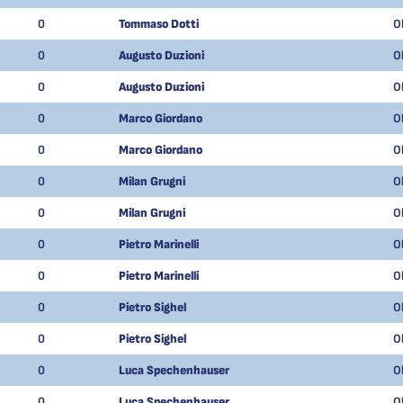
0
Tommaso Dotti
O
0
Augusto Duzioni
O
0
Augusto Duzioni
O
0
Marco Giordano
O
0
Marco Giordano
O
0
Milan Grugni
O
0
Milan Grugni
O
0
Pietro Marinelli
O
0
Pietro Marinelli
O
0
Pietro Sighel
O
0
Pietro Sighel
O
0
Luca Spechenhauser
O
0
Luca Spechenhauser
O