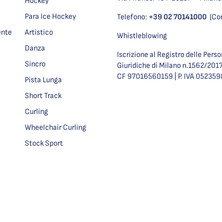
Hockey
Para Ice Hockey
Telefono:
+39 02 70141000
(Co
ente
Artistico
Whistleblowing
Danza
Iscrizione al Registro delle Pers
Sincro
Giuridiche di Milano n.1562/201
CF 97016560159 | P. IVA 05235
Pista Lunga
Short Track
Curling
Wheelchair Curling
Stock Sport