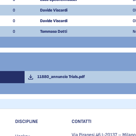
0
Davide Viscardi
O
0
Davide Viscardi
O
0
Tommaso Dotti
N
11880_annuncio Trials.pdf
DISCIPLINE
CONTATTI
Via Piranesi 46 I-20137 – Milano