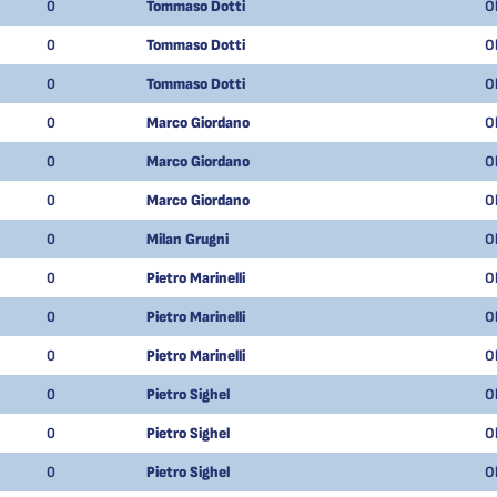
0
Tommaso Dotti
O
0
Tommaso Dotti
O
0
Tommaso Dotti
O
0
Marco Giordano
O
0
Marco Giordano
O
0
Marco Giordano
O
0
Milan Grugni
O
0
Pietro Marinelli
O
0
Pietro Marinelli
O
0
Pietro Marinelli
O
0
Pietro Sighel
O
0
Pietro Sighel
O
0
Pietro Sighel
O