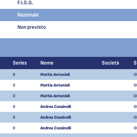
F.I.S.G.
Nazionale
Non previsto
Series
Nome
Società
S
0
Mattia Antonioli
O
0
Mattia Antonioli
O
0
Mattia Antonioli
O
0
Andrea Cassinelli
O
0
Andrea Cassinelli
O
0
Andrea Cassinelli
O