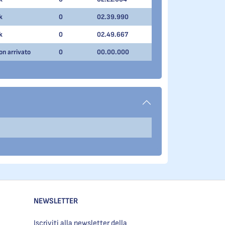
k
0
02.39.990
k
0
02.49.667
on arrivato
0
00.00.000
NEWSLETTER
Iscriviti alla newsletter della