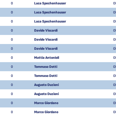
0
Luca Spechenhauser
O
0
Luca Spechenhauser
O
0
Luca Spechenhauser
O
0
Davide Viscardi
O
0
Davide Viscardi
O
0
Davide Viscardi
O
0
Mattia Antonioli
O
0
Tommaso Dotti
O
0
Tommaso Dotti
O
0
Augusto Duzioni
O
0
Augusto Duzioni
O
0
Marco Giordano
O
0
Marco Giordano
O