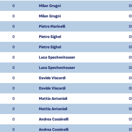
0
Milan Grugni
O
0
Milan Grugni
O
0
Pietro Marinelli
O
0
Pietro Sighel
O
0
Pietro Sighel
O
0
Luca Spechenhauser
O
0
Luca Spechenhauser
O
0
Davide Viscardi
O
0
Davide Viscardi
O
0
Mattia Antonioli
O
0
Mattia Antonioli
O
0
Andrea Cassinelli
O
0
Andrea Cassinelli
O