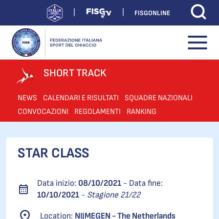
FISGONLINE
SHORT TRACK
NEWS
CALENDARI E RISULTATI
SQUADRE NAZIONALI
CONVOCAZIONI
REGOLAMENTI
RANKING
STAR CLASS
Data inizio:
08/10/2021
- Data fine:
10/10/2021
-
Stagione 21/22
Location:
NIJMEGEN - The Netherlands