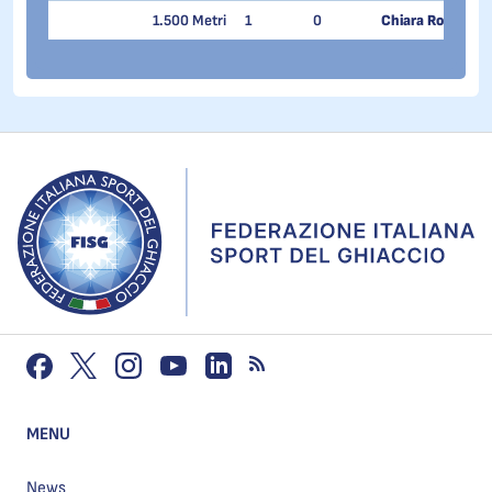
1.500 Metri
1
0
Chiara Rodondi
MENU
News