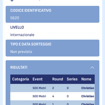
CODICE IDENTIFICATIVO
5620
LIVELLO
Internazionale
TIPO E DATA SORTEGGIO
Non previsto
RISULTATI
Categoria
Event
Round
Series
Nome
500 Metri
2
0
Christian Cattan
500 Metri
4
0
Christian Cattan
500 Metri
1
0
Christian Cattan