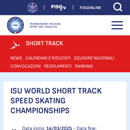
FISGONLINE
SHORT TRACK
NEWS
CALENDARI E RISULTATI
SQUADRE NAZIONALI
CONVOCAZIONI
REGOLAMENTI
RANKING
ISU WORLD SHORT TRACK
SPEED SKATING
CHAMPIONSHIPS
Data inizio:
14/03/2025
- Data fine: