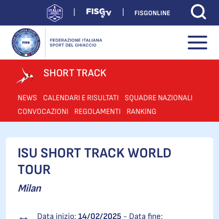
FISGONLINE
SHORT TRACK
NEWS
CALENDARI E RISULTATI
SQUADRE NAZIONALI
CONVOCAZIONI
REGOLAMENTI
RANKING
ISU SHORT TRACK WORLD
TOUR
Milan
Data inizio:
14/02/2025
- Data fine: