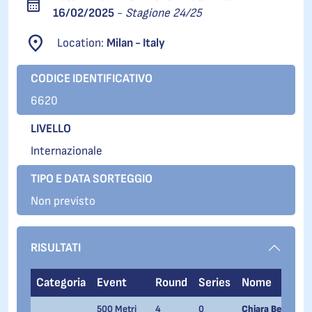
16/02/2025
-
Stagione 24/25
Location:
Milan - Italy
CODICE IDENTIFICATIVO
6620
LIVELLO
Internazionale
TIPO E DATA SORTEGGIO
Non previsto
RISULTATI
Categoria
Event
Round
Series
Nome
500 Metri
4
0
Chiara Betti